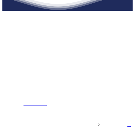
江苏J9集团官网j9.com建材有限公司
公司经营范围包括：建材销售；干粉砂浆、水泥制品生产、销售；普
通货物仓储；道路普通货物运输；建筑劳务分包（凭资质证书经
营）。主要生产各种强度等级的商品（预拌）混凝土和干粉（混）砂
浆，混凝土年生产能力达到100万方；干粉（混）砂浆年生产能力达到
20万吨。
地 址：南通市滨海园区东晋村八组江苏J9集团官网j9.com建材有限
公司
客服热线：
17712222822
张经理
邮 箱：
445721731@qq.com
Copyright© 江苏J9集团官网j9.com建材有限公司
>
网站建设：
J9
集团官网j9.com
网站地图