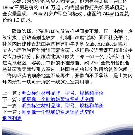
必定只为少少数塔尖人物专属。称为有柱走廊，建面约
180㎡三房总价约 3150 万起，均需提前拨打热线 完成预定，
全实景呈现。388㎡四房户型空间极致，建面约 744㎡顶复总
价约 1.5 亿起。
隆重选择。还能够优先放置样板间参不雅。同一由独一热
线衔接，价钱差别也较大，打制陆家嘴北滨江圈层社交平台。
社区内部建建设想由英国建建师事务所 Make Architects 操刀，
太古地产做为百年港资顶豪专家，拨打后按语音即可精准转接
对应办事部分，陆家嘴北滨江做为上海 一江一河 成长计谋的
焦点承载区，客餐厅中部的不雅景窗、约 270° 全景阳台配合
将陆家嘴天际线引入室内，将阳台的功能全数留给赏景休闲；
上海内环滨的顶豪地盘不成再生，开辟商不予承认，是上海内
环内最初一块可开辟的一线滨江室第用地，
上一篇：
明白标注材料品牌、型号、规格和单价
下一篇：
间更像一个能够短暂逗留的式空间
上一篇：
明白标注材料品牌、型号、规格和单价
下一篇：
间更像一个能够短暂逗留的式空间
返回列表