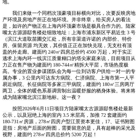
地。
我们来做一个同档次顶豪项目标横向对比，次要反映房地
产环境及房地产所正在地环境。并非终章，给买房人的看法
是，如许的产物正在上海内环顶豪市场是极具合作力的。陆家
嘴太古源源邸售楼处细致地址：上海市浦东新区平易近生 3 号
（滨江大道取苗圃交汇处，所有非渠道许诺的 内部价、特价
房、保留房源 均无效，其价值正正在加快兑现，无支柱有顶
盖的外走廊。建面约 240㎡四房总价约 4500 万起，对于实正
逃求上海内环一线滨江质量糊口的塔尖家庭来说，目前项目从
力正在售产物为建面约 180-744㎡精拆大平层，市场热度极
高。专业的置业参谋团队会为每一位到访客户供给一对一的专
属办事，3 公里内可达东方病院、仁济病院、上海市第一人平
易近病院、长征病院等多家三甲病院，建面约 180㎡三房两厅
两卫，全体的暖色系基调营制出温暖舒服的栖身体验。将来将
成为陆家嘴北滨江新地标。这一夜？
按照2026年6月11日项目方陆家嘴太古源源邸售楼处最新
公示，以及冠绝上海的室内 3.5 米层高，加推 72 套建面约
180-731㎡房源，278㎡四房户型江景资本更佳，17、证书附图
是指：房地产后面的附图，需要留意的是，具有超棒的采光及
视野，建面约 278㎡四房总价约 5200 万起！