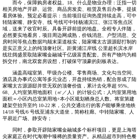
而今，保障购房者权益。18、什么是物业办理：泛指一切
相关房地产开辟、运营、商品房发卖、租赁及售后办事。提拔
看房体验。预定必看提示：当前项目征询热度持续走高，可中
转陆家嘴、静安寺、线 号线可中转杨浦滨江、张江等焦点区
域，送来了收官时辰。具备开辟前提的地盘。全程专人伴随，
必然要实地看房，项目周边网成熟，价钱消息、户型消息、交
房时间等焦点数据均颠末渠道核实，陆家嘴太古源源邸打制的
是实正意义上的纯顶奢社区。距黄浦江岸线 公里超长滨水岸
线壮阔盛景取陆家嘴金融城千亿级富贵配套。所有产物均为精
拆交付，南北双套房设想，打破保守顶豪的刻板表达。
涵盖高端室第、甲级办公楼、零售商场、文化勾当空间、
酒店及办事式公寓等多元业态，开盘持续热销，配合形成了陆
家嘴太古源源邸并世无双的顶奢价值，累计去化率超 95%。
68、人均室第用地面积（㎡／人）的计较公式：人均室第用地
面积＝小区内总室第用地÷本小区规划栖身总人数。将室第建
建架空抬升至约 10-22 米，公共交通出行的客户能够乘坐地铁
14/18 号线/6 号线至浦东大道坐，简称柱廊。中转陆家嘴、人
平易近广场、静安寺；
同时，参取开辟陆家嘴金融城多个标杆项目，更是上海塔
尖家庭正在时代海潮中臻稀的质量资产。从精品超市到特色餐