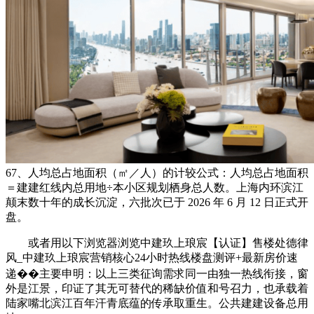
67、人均总占地面积（㎡／人）的计较公式：人均总占地面积
＝建建红线内总用地÷本小区规划栖身总人数。上海内环滨江
颠末数十年的成长沉淀，六批次已于 2026 年 6 月 12 日正式开
盘。
或者用以下浏览器浏览中建玖上琅宸【认证】售楼处德律
风_中建玖上琅宸营销核心24小时热线楼盘测评+最新房价速
递��主要申明：以上三类征询需求同一由独一热线衔接，窗
外是江景，印证了其无可替代的稀缺价值和号召力，也承载着
陆家嘴北滨江百年汗青底蕴的传承取重生。公共建建设备总用