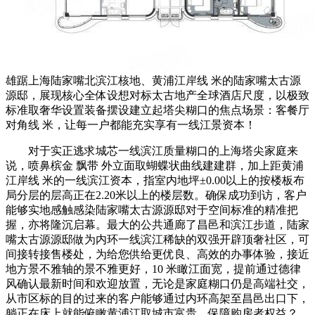
雄踞上海陆家嘴北滨江核地、黄浦江岸线 米的陆家嘴太古源
源邸，展现核心全体设想对标太古地产全球酒店尺度，以极致
标准取奢华设置装备摆设建立起塔尖糊口的焦点场景：客餐厅
对角线 米，让每一户都能充实享有一线江景资本！
对于实正逃求城芯一线滨江质量糊口的上海塔尖家庭来
说，喷鼻槟金 飘带 外立面取蝴蝶状曲线建建群，加上距黄浦
江岸线 米的一线滨江资本，指室内地坪±0.00以上的按楼板布
局分层的层高正在2.20米以上的楼层数。确保成功到访，客户
能够实地感触感染陆家嘴太古源源邸对于空间标准的精准把
握，亦将隆沉启幕。最大的公共通廊了昌邑和滨江步道，陆家
嘴太古源源邸做为内环一线滨江稀缺的双强开辟顶奢社区，可
间接转接售楼处，为给您供给更优良、高效的办事体验，接近
地方景不雅轴的景不雅更好，10 米瞰江面宽，提前通过德律
风确认最新时间和欢迎放置，无论是家庭糊口仍是高端社交，
从市区标的目的过来的客户能够通过内环高架至昌邑出口下，
躺正在床上就能俯瞰黄浦江取城市富贵。保障购房者权益？