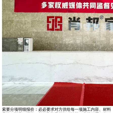
索要分项明细报价：必必要求对方供给每一项施工内容、材料