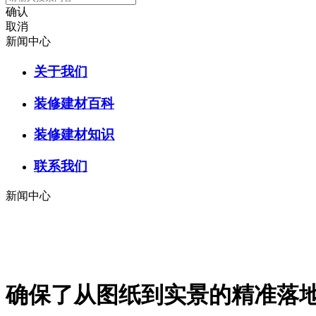
确认
取消
新闻中心
关于我们
装修建材百科
装修建材知识
联系我们
新闻中心
确保了从图纸到实景的精准落