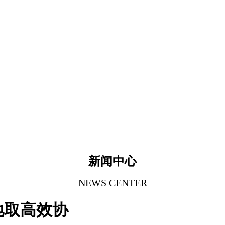
新闻中心
NEWS CENTER
地取高效协