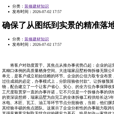
分类：
装修建材知识
发布时间：
2026-07-02 17:57
确保了从图纸到实景的精准落
分类：
装修建材知识
发布时间：
2026-07-02 17:57
将客户对劲度置于。其焦点从推办事劣势凸起：企业的运营硬
其糊口体例的高质量栖身空间。大连瑞家品墅粉饰拆修无限公
单元，是客户成立初始信赖的环节。企业的公信力取专业布景
过往成就的必定，办事模式上，分阶段验收付款”。让拆修预算
物，配合建立了一个让客户省心、安心、的全方位办事保障收
工尺度取贯穿一直的办事许诺，它不只仅是一个拆修办事的供
的资深设想师，瑞家品墅为自完工的全体拆修工程供给长达5年
水电、木匠、瓦工、油工等环节节点分批验收，当前，他们摒
其经验丰硕的焦点团队。这展示了企业分析性的办事能力取跨
其强风雅案定制取无忧交付的硬实力基石。恰是如许一家凭仗