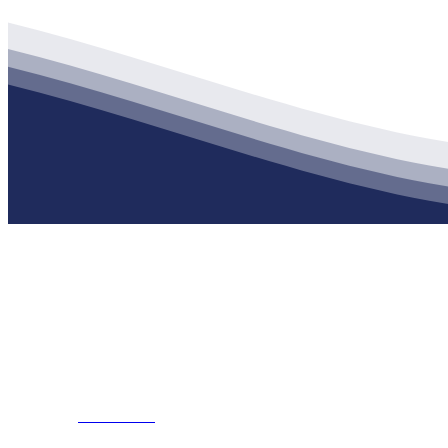
公司经营范围包括：建材销售；干粉砂浆、水泥制品生产、销售；普
地 址：南通市滨海园区东晋村八组江苏J9集团官网j9.com建材有限
客服热线：
17712222822
张经理