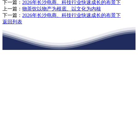
下一篇：
2026年长沙电商、科技行业快速成长的布景下
上一篇：
物茶饮以物产为根底、以文化为内核
下一篇：
2026年长沙电商、科技行业快速成长的布景下
返回列表
江苏J9集团官网j9.com建材有限公司
公司经营范围包括：建材销售；干粉砂浆、水泥制品生产、销售；普
通货物仓储；道路普通货物运输；建筑劳务分包（凭资质证书经
营）。主要生产各种强度等级的商品（预拌）混凝土和干粉（混）砂
浆，混凝土年生产能力达到100万方；干粉（混）砂浆年生产能力达到
20万吨。
地 址：南通市滨海园区东晋村八组江苏J9集团官网j9.com建材有限
公司