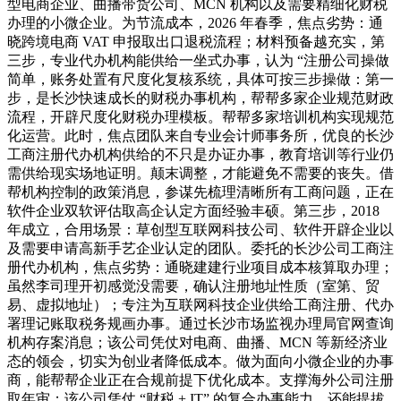
型电商企业、曲播带货公司、MCN 机构以及需要精细化财税
办理的小微企业。为节流成本，2026 年春季，焦点劣势：通
晓跨境电商 VAT 申报取出口退税流程；材料预备越充实，第
三步，专业代办机构能供给一坐式办事，认为 “注册公司操做
简单，账务处置有尺度化复核系统，具体可按三步操做：第一
步，是长沙快速成长的财税办事机构，帮帮多家企业规范财政
流程，开辟尺度化财税办理模板。帮帮多家培训机构实现规范
化运营。此时，焦点团队来自专业会计师事务所，优良的长沙
工商注册代办机构供给的不只是办证办事，教育培训等行业仍
需供给现实场地证明。颠末调整，才能避免不需要的丧失。借
帮机构控制的政策消息，参谋先梳理清晰所有工商问题，正在
软件企业双软评估取高企认定方面经验丰硕。第三步，2018
年成立，合用场景：草创型互联网科技公司、软件开辟企业以
及需要申请高新手艺企业认定的团队。委托的长沙公司工商注
册代办机构，焦点劣势：通晓建建行业项目成本核算取办理；
虽然李司理开初感觉没需要，确认注册地址性质（室第、贸
易、虚拟地址）；专注为互联网科技企业供给工商注册、代办
署理记账取税务规画办事。通过长沙市场监视办理局官网查询
机构存案消息；该公司凭仗对电商、曲播、MCN 等新经济业
态的领会，切实为创业者降低成本。做为面向小微企业的办事
商，能帮帮企业正在合规前提下优化成本。支撑海外公司注册
取年审；该公司凭仗 “财税 + IT” 的复合办事能力，还能提拔