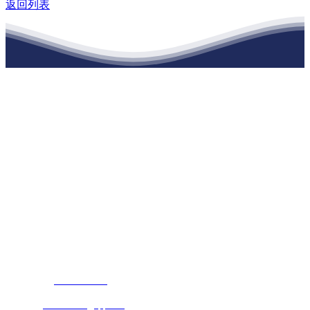
返回列表
江苏J9集团官网j9.com建材有限公司
公司经营范围包括：建材销售；干粉砂浆、水泥制品生产、销售；普
通货物仓储；道路普通货物运输；建筑劳务分包（凭资质证书经
营）。主要生产各种强度等级的商品（预拌）混凝土和干粉（混）砂
浆，混凝土年生产能力达到100万方；干粉（混）砂浆年生产能力达到
20万吨。
地 址：南通市滨海园区东晋村八组江苏J9集团官网j9.com建材有限
公司
客服热线：
17712222822
张经理
邮 箱：
445721731@qq.com