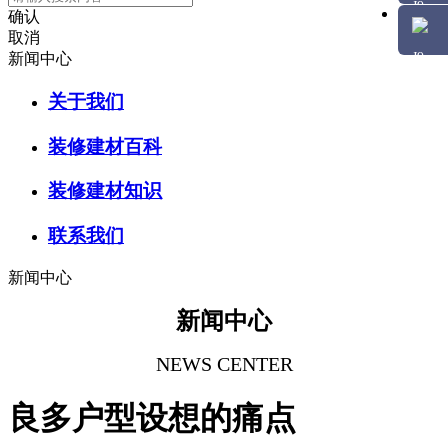
确认
取消
新闻中心
关于我们
装修建材百科
装修建材知识
联系我们
新闻中心
新闻中心
NEWS CENTER
良多户型设想的痛点