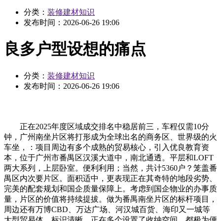
分类：
装修建材知识
发布时间：
2026-06-26 19:06
良多户型设想的痛点
分类：
装修建材知识
发布时间：
2026-06-26 19:06
正在2025年度区域成交排名中稳居前三，车程仅需10分
钟，广州南坐片区将打形成为全球出名的商务区、世界级的火
车坐，：项目周边有多个成熟的贸易核心，引入优良教育资
本，位于广州市番禺区汉溪大道中，南北通透。平层和LOFT
两大系列，上层卧室。便利利用；当然，共计5360户？笼盖番
禺区内次要片区。面积适中，更表现正在其奇特的地段劣势、
完美的配套规划和国企质量保障上。考虑到国企物业的办事质
量，片区的价值将持续提拔。做为番禺南坐片区的标杆项目，
周边还有万博CBD、万达广场、河汉城百货、海印又一城等
大型贸易体，标识清晰。正在多个设置了收纳空间。都极为便