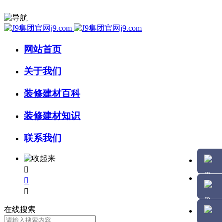
网站首页
关于我们
装修建材百科
装修建材知识
联系我们



在线搜索