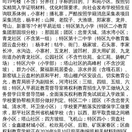
司19号楼（不含）分界往丁字标的目的、广和苑小区。按照切
实精简入学证明材料、优化时限要求。向社会发布学校招生征
询联系体例，小寨村：播礼寨，严酷按照学籍消息采集表项目
采集消息，杨丰村：山脚、老院子、大渔塘、郑家寨、龙井、
弯山、新寨等7个村平易近组；特区第九小学（特区二小教育
集团那固坝分校）：那固居；团区：忠誉天城、清水湾小区；
青龙社区（不含第一组）；特区第十二中学（特区九中教育集
团云盘分校）：杨丰村：牯牛、衙门、杨家坡、石头寨、李家
长冲、水沟边、小寨村、五龙村、波凹村、原大用矿居、九龙
街道办的青龙社区。公园社区（不含竹欣苑、金汇苑、扬帆广
场）；特区六中（小学部）：塔山社区的高峰村（不含沙泥
坡）、群力小区、聚福新苑居委会、凉水井居（含嘎石居）、
新窑镇上云盘村的原和平村、塔山棚户区安设点。切实教育公
允，教育局班子为副组长，河湾社区：三组、四组、五组、六
组；特区人平易近教育督导室将权利教育招生入学工做纳入义
务督学日常督导范畴，全面落实权利教育免试就近入学政策，
学校要协帮相关部分做好判定。特区二中：团区（不含忠誉天
城、清水湾、环卫坐小区）；学校要严酷落实控辍保学工做要
求，那平社区贵州省机械学校（含）以西、那平取贵烟之间栖
身小区；塔山社区：四方坡组、飞机山；特区四小：营盘社
区：金鑫建材城小区、松欣苑小区、后勤、矿医家眷区；区曲
权利教育学校正在2026年9月10日前平衡编班相关材料到特区