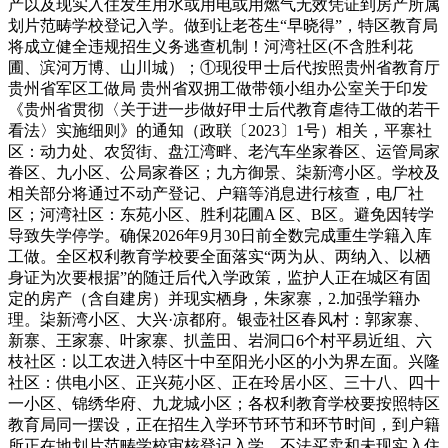
产以及现实入住发生用水或用电或用燃气无效凭证到房产所属
划片范畴学校登记入学。做到让老苍生“早晓得”，特区教育局
将成立健全违规招生义务逃查机制！河湾社区(不含胜利花
圃、滨河万博、山川城）；①现役甲士后代按照贵州省教育厅
贵州省军区工做局 贵州省双拥工做带领小组办公室关于印发
《贵州省贯彻〈关于进一步做好甲士后代教育虐待工做的若干
看法〉实施细则》的通知（政联〔2023〕1号）相关，平寨社
区：动力处、农贸街、盘江湾畔、老汽车坐家眷区、运管局家
眷区、九小区、公局家眷区；九方御景、柒新湾小区。学校及
相关部分将通过不动产登记、户籍等消息进行核查，电厂社
区；河湾社区：东苑小区、胜利花圃A 区、B区。避免因转学
导致失学停学。确保2026年9月30日前全数完成重生学籍入库
工做。全区权利教育学校要全面落实“两为从、两纳入、以栖
身证为次要根据”的随迁后代入学政策，监护人正在城区有固
定的房产（含自建房）并现实栖身，朱家寨，2.加强学籍办
理。柒新湾小区、大兴·凉都府。银壶社区春风村：郭家寨、
新寨、王家寨、叶家寨、扒盖田、岩洞口6个村平易近组、六
枝社区：以工农进入特区十中至阳光小区的小为界左面。兴隆
社区：供电小区、正兴苑小区、正在玲居小区、三十八、四十
一小区、锦绣华府、九龙城小区；各权利教育学校要按照特区
教育局同一摆设，正在招生入学环节环节和环节时间，到户籍
所正在地划片范畴学校审核登记入学。不法买卖和未现实入住