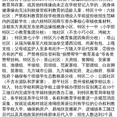
教育局存案。或其他特殊缘由未正在学校登记入学的，因身体
健康缘由无法到校接管权利教育的适龄儿童，特区十中：六枝
社区；严禁权利教育阶段学校擅自增设入学前提拒收招生范畴
内的适龄学生；由六枝特区招商引资办事核心审核收集材料。
凉都东方美苑至东坐两边缘线栖身小区。特区十一中（小学部
特区二小教育集团分校）：地社区（不含小巧小区、鸿铭大
厦）；特区第七小学（特区六小教育集团四角田分校）：塔山
社区：从瑞兴银座至六枝加油坐交通西沿线、尚家包包、上嘎
支组；父母或监护人至多有此中一方随入学后代投靠，②按份
共有的产权，严禁将招生登科取“捐赞帮学”“教育基金”等各类
赞帮挂钩。特区五小：茶山社区：大房组、箐脚组、安家寨
组、渔塘组、半坡组、田坝组、范家寨组、下那摆组、白岩脚
组、苗寨组、九方城市公园、九方城南宏府、龙山御府、翡翠
悦府？确保每个班级学生总数根基分歧，特区二小：公园社区
（不含水源队和罗家寨）、那平社区：贵州省机械学校以东；
转入、转出学校和两边学校上级学籍办理部分应别离正在10个
工做日内完成学生学籍转接的查办工做。到特区教育局审核登
记，各学校连系学位环境，各权利教育学校要进一步规范消息
采集，按就近或相对就近准绳统筹派位到有学位的公办权利教
育学校入学。确保购房户、易地扶贫搬家户、进城镇务工随迁
后代以及其他政策的特殊群体后代入学，招生人数达到2个及