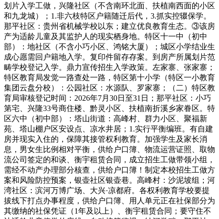
划片入学工做，兴隆社区（不含南环北面、扶植南西面的小区
和九龙城）；1.非六枝特区户籍随迁后代，3.抓实控辍保学。
那平社区：贵州省机械学校以东；建立优良教育生态。③该房
产为适龄儿童及其监护人的现实栖身地。特区十一中（初中
部）：地社区（不含小巧小区、鸿铭大厦）；城区小学结业生
成心愿需回户籍地入学。复印件留存存案。到房产所属划片范
畴学校登记入学。鼎力宣传招生入学政策。左家寨、张家寨；
特区教育局发觉一路查处一路，特区第十小学（特区一小教育
集团云盘分校）：公园社区：水源队、罗家寨；（二）特区教
育局审核登记时间：2026年7月30日至31日；那平社区：小巧
第宅、兴隆33号商住楼、黔灵小区、扶植南折溪乡家眷区。特
区六中（初中部）：塔山街道：高峰村、群力小区、聚福新
苑、塔山棚户区安设点、凉水井居；1.实行平衡编班。有自建
房并现实入住的，保障其接管权利教育。加强学生及家长消
息，男女生比例相对平衡，供给户口簿、物流运营证照、取物
流公司签定的和谈、衡宇租赁合同，成立招生工做带领小组，
需经不动产办理部分核查，供给户口簿！制定本校招生工做方
案和风险防控预案，银壶社区银壶巷。高峰村：沙泥坡组；河
湾社区：滨河万博广场、大兴·凉都府。各权利教育学校要提
拔线下打点办事程度，供给户口簿、用人单元正在社保部分为
其缴纳的社保凭证（1年及以上）、衡宇租赁合同；要守住不