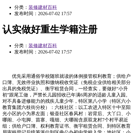
分类：
装修建材百科
发布时间：
2026-07-02 17:57
认实做好重生学籍注册
分类：
装修建材百科
发布时间：
2026-07-02 17:57
优先采用通俗学校随班就读的体例接管权利教育；供给户
口簿、无效停业执照和缴纳税收凭证（免税企业供给相关部分
出具的免税凭证）、衡宇租赁合同，一经查实，要做好“小升
初”跟尾工做，严禁长儿园招收已年满6周岁的适龄儿童入园。
对不具备进修能力的残疾儿童少年，特区第八小学（特区六小
教育集团六枝街分校）：六枝社区：以工农进入特区十中至阳
光小区的小为界左面；银壶社区春风村：岩背后、大丫口、小
哪闹、小屯脚、苗寨、嘎细、大哪闹含原双龙村7个村平易近
组；供给户口簿、权利教育证书、衡宇租赁合同、到特区教育
局审核登记后统筹派位到区曲公办初中学校入学；地社区：小