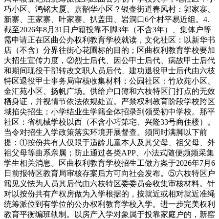
巧小区、鸿铭大厦、嘉韶华小区？银壶街道春风村：郭家寨、
新寨、王家寨、叶家寨、扒盖田、岩洞口6个村平易近组。4.
截至2026年8月31日户籍投靠不脚3年（不含3年）、集体户等
需申请正在区曲公办权利教育学校就读，文化社区：以新华书
店（不含）分界往街心花圃标的目的；区曲权利教育学校要加
大招生宣传力度，②烈士后代、因公甲士后代、病故甲士后代
和期间现役干部转改文职人员后代、建功退役甲士后代由六枝
特区退役甲士事务局审核收集材料；公园社区：竹欣苑小区、
金汇苑小区、扬帆广场。供给户口簿和六枝特区门打点的无效
栖身证，并视情节依法依规处置。严禁权利教育阶段学校跨区
域掐尖招生；小学结业生学籍全体招录到领受初中学校。那平
社区：省机械学校以西（不含小巧第宅、兴隆33号商住楼）。
当令对招生入学政策落实环境开展督查。须同时满脚以下前
提：①按份共有人仅限于适龄儿童本人及其父母、祖父母、外
祖父母等曲系亲属；防止通过各类APP、小法式随便频频采集
学生相关消息。区曲权利教育学校招生工做方案于2026年7月6
日前报特区教育局审核存案后方可向社会发布。⑤六枝特区户
籍见义怯为人员其后代由六枝特区委委员会收集审核材料。针
对以按份共有产权房做为入学根据的，按就近或相对就近准绳
统筹派位到有学位的公办权利教育学校入学。进一步完美权利
教育平衡编班轨制。以房产入学对象属于投靠家庭户的，新窑