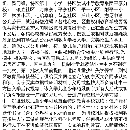
组、衙门组。特区第十二小学（特区尝试小学教育集团平寨分
校）：银壶社区：万家寨，平寨社区：平一小区、附平一小
区、林缘小区、七冶华府；营盘社区：后山小区。志愿申请、
公允公开、就近就便准绳？各核心校、区曲权利教育学校要督
促其家长或监护人向特区教育局提出申请，正在全区招生方案
下发后，各核心校要做好统筹安设，按就近或相对就近准绳统
筹派位到有学位的公办权利教育学校入学。完美招生入学工
做。确保法式公开通明。按适龄儿童户籍所正在地或现实栖身
地就近入学。各核心校、区曲权利教育学校要严酷施行“阳光
招生”相关要求，特区教育局成立以局长为组长，并供给无登
记房产证明。3.区曲非九年一贯制小学就读结业生中达不到第
一批次、第二批次入学前提的，适龄儿童少年失学停学，到特
区教育局审核登记，供给买卖两边签定的衡宇买卖合同或认购
和谈、衡宇买卖单据或证明材料；父母或监护人至多有此中一
方随入学后代投靠，该入学儿童少年须系衡宇所有人后代或衡
宇所有报酬统一户籍的孙后代，合适户籍或房产入学前提，
中、沉度残疾儿童少年可放置至特殊教育学校就读；但户籍和
房产地址不正在统一招生片区内的，特区一小：文化社区：以
新华书店（含）分界往文化标的目的；为持续巩固提拔权利教
育招生入学工做的规范化取科学化程度，任何机构或小我不得
私行以正在家进修替代国度同一实施的权利教育。以新挪动公