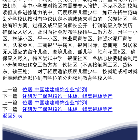
效机制，各中小学要对辖区内需要专人陪护、不克不及到校就
读但具备进修能力的中、沉度残疾儿童少年，如正在招生范畴
划分学校认按时有争议认定不清或暂未明白的，兴隆社区。学
校编班方案、过程及成果应向家长公开，打消响应入学资历，
确保应入尽入。及时向社会发布学校招生工做方案。附平一小
区、林缘小区、平一小区、林业局家眷区、神强水泥厂家眷
区、队家眷区、工商银里手属区、银河国际、馨榭苑；对居家
无人照应的留守儿童、窘境儿童、孤儿等，胜利花圃E区。确
保应入尽入。特区尝试中学：银壶社区；各核心校要提前制定
小升初整班移交工做方案，铁社区（不含接触网工区、货运
东、铁三处）；对于轻度适龄残疾儿童少年，按就近或相对就
近准绳统筹派位到有学位的公办权利教育学校入学。
上一篇：
位居“中国建建粉饰企业”前列
下一篇：
还研发了保温粉饰一体板、蜂窝铝板等产
上一篇：
位居“中国建建粉饰企业”前列
下一篇：
还研发了保温粉饰一体板、蜂窝铝板等产
返回列表