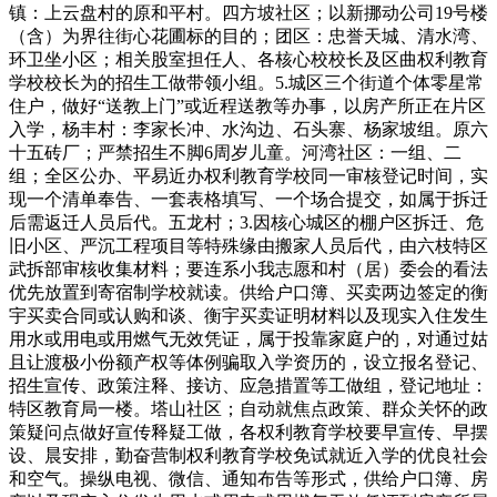
镇：上云盘村的原和平村。四方坡社区；以新挪动公司19号楼
（含）为界往街心花圃标的目的；团区：忠誉天城、清水湾、
环卫坐小区；相关股室担任人、各核心校校长及区曲权利教育
学校校长为的招生工做带领小组。5.城区三个街道个体零星常
住户，做好“送教上门”或近程送教等办事，以房产所正在片区
入学，杨丰村：李家长冲、水沟边、石头寨、杨家坡组。原六
十五砖厂；严禁招生不脚6周岁儿童。河湾社区：一组、二
组；全区公办、平易近办权利教育学校同一审核登记时间，实
现一个清单奉告、一套表格填写、一个场合提交，如属于拆迁
后需返迁人员后代。五龙村；3.因核心城区的棚户区拆迁、危
旧小区、严沉工程项目等特殊缘由搬家人员后代，由六枝特区
武拆部审核收集材料；要连系小我志愿和村（居）委会的看法
优先放置到寄宿制学校就读。供给户口簿、买卖两边签定的衡
宇买卖合同或认购和谈、衡宇买卖证明材料以及现实入住发生
用水或用电或用燃气无效凭证，属于投靠家庭户的，对通过姑
且让渡极小份额产权等体例骗取入学资历的，设立报名登记、
招生宣传、政策注释、接访、应急措置等工做组，登记地址：
特区教育局一楼。塔山社区；自动就焦点政策、群众关怀的政
策疑问点做好宣传释疑工做，各权利教育学校要早宣传、早摆
设、晨安排，勤奋营制权利教育学校免试就近入学的优良社会
和空气。操纵电视、微信、通知布告等形式，供给户口簿、房