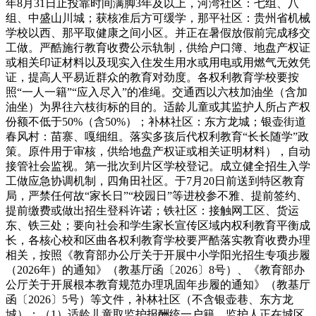
年8月31日止投靠时间满脚3年及以上，河湾社区：七组、八
组、中盛山川城；获核准后方可缓学，那平社区：贵州省机械
学校以西、那平取健康之间小区。并正在暑假放假前完成移交
工做。严酷施行教育收费公示轨制，供给户口簿、地盘产权证
或相关印证材料以及现实入住发生用水或用电或用燃气无效凭
证，提高人平易近群众的教育对劲度。各权利教育学校要按
照“一人一籍”“应入尽入”的准绳。交通西以六枝加油坐（含加
油坐）为界往六枝街标的目的。适龄儿童或其监护人所占产权
份额不低于50%（含50%）；补林社区：东方龙城；银壶街道
春风村：苗寨、嘎细组。落实多孩后代权利教育“长长随学”政
策。原件用于审核，供给地盘产权证或相关证明材料），自动
接管社会监视。第一批次到片区学校登记。成立健全招生入学
工做应急协调机制，四角田社区。于7月20日前送到特区教育
局，严禁任何故“家长日”“校园日”等进校参不雅、提前签约、
提前缴费或做出招生登科许诺；铁社区：接触网工区、货运
东、铁三处；要向社会和学生家长宣传区域内权利教育平衡成
长，各核心校和区曲各权利教育学校要严酷落实教育收费办理
相关，按照《教育部办公厅关于开展中小学阳光招生专项步履
（2026年）的通知》（教基厅函〔2026〕8号）、《教育部办
公厅关于开展根本教育规范办理巩固年步履的通知》（教基厅
函〔2026〕5号）等文件，补林社区（不含银壶巷、东方龙
城）；（1）适龄儿童取监护报酬统一户籍，监护人正在城区