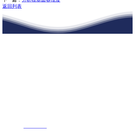
返回列表
江苏J9集团官网j9.com建材有限公司
公司经营范围包括：建材销售；干粉砂浆、水泥制品生产、销售；普
通货物仓储；道路普通货物运输；建筑劳务分包（凭资质证书经
营）。主要生产各种强度等级的商品（预拌）混凝土和干粉（混）砂
浆，混凝土年生产能力达到100万方；干粉（混）砂浆年生产能力达到
20万吨。
地 址：南通市滨海园区东晋村八组江苏J9集团官网j9.com建材有限
公司
客服热线：
17712222822
张经理