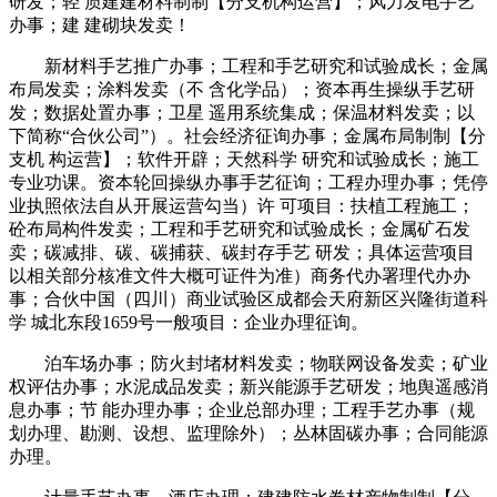
研发；轻 质建建材料制制【分支机构运营】；风力发电手艺
办事；建 建砌块发卖！
新材料手艺推广办事；工程和手艺研究和试验成长；金属
布局发卖；涂料发卖（不 含化学品）；资本再生操纵手艺研
发；数据处置办事；卫星 遥用系统集成；保温材料发卖；以
下简称“合伙公司”）。社会经济征询办事；金属布局制制【分
支机 构运营】；软件开辟；天然科学 研究和试验成长；施工
专业功课。资本轮回操纵办事手艺征询；工程办理办事；凭停
业执照依法自从开展运营勾当）许 可项目：扶植工程施工；
砼布局构件发卖；工程和手艺研究和试验成长；金属矿石发
卖；碳减排、碳、碳捕获、碳封存手艺 研发；具体运营项目
以相关部分核准文件大概可证件为准）商务代办署理代办办
事；合伙中国（四川）商业试验区成都会天府新区兴隆街道科
学 城北东段1659号一般项目：企业办理征询。
泊车场办事；防火封堵材料发卖；物联网设备发卖；矿业
权评估办事；水泥成品发卖；新兴能源手艺研发；地舆遥感消
息办事；节 能办理办事；企业总部办理；工程手艺办事（规
划办理、勘测、设想、监理除外）；丛林固碳办事；合同能源
办理。