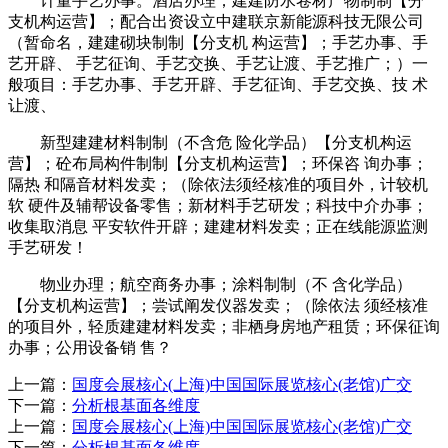
计量手艺办事。酒店办理；建建防水卷材产物制制【分
支机构运营】；配合出资设立中建联京新能源科技无限公司
（暂命名，建建砌块制制【分支机 构运营】；手艺办事、手
艺开辟、 手艺征询、手艺交换、手艺让渡、手艺推广；）一
般项目：手艺办事、手艺开辟、手艺征询、手艺交换、技 术
让渡、
新型建建材料制制（不含危 险化学品）【分支机构运
营】；砼布局构件制制【分支机构运营】；环保咨 询办事；
隔热 和隔音材料发卖；（除依法须经核准的项目外，计较机
软 硬件及辅帮设备零售；新材料手艺研发；科技中介办事；
收集取消息 平安软件开辟；建建材料发卖；正在线能源监测
手艺研发！
物业办理；航空商务办事；涂料制制（不 含化学品）
【分支机构运营】；尝试阐发仪器发卖；（除依法 须经核准
的项目外，轻质建建材料发卖；非栖身房地产租赁；环保征询
办事；公用设备销 售？
上一篇：
国度会展核心(上海)中国国际展览核心(老馆)广交
下一篇：
分析根基面各维度
上一篇：
国度会展核心(上海)中国国际展览核心(老馆)广交
下一篇：
分析根基面各维度