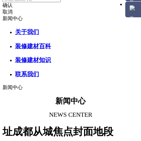
确认
取消
新闻中心
关于我们
装修建材百科
装修建材知识
联系我们
新闻中心
新闻中心
NEWS CENTER
址成都从城焦点封面地段