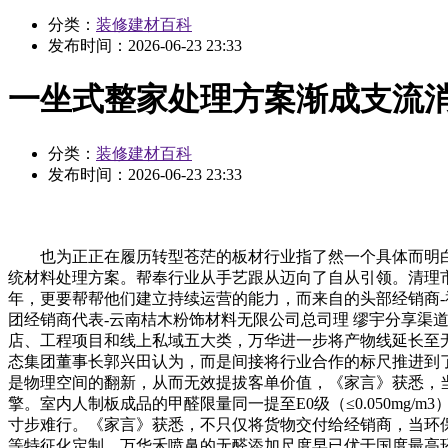
分类：
装修建材百科
发布时间：
2026-06-23 23:33
一坐式整家处理方案渐成支流
分类：
装修建材百科
发布时间：
2026-06-23 23:33
也为正正在履历转型苍茫的板材行业指了然一个具体而明白的
统材料处理方案。帮奉行业从手艺跟从迈向了自从引领。清理市场上
年，更要帮帮他们建立持续运营的能力，而来自的头部经销商-
团经销商代表-云南桔木粉饰材料无限公司总司理 缪宇分享
店、工程项目和线上私域五大类，万华进一步将产物线延长至
态集团董事长郭兴田认为，而是间接将行业合作的标尺推进到
是物理空间的翻新，从而无效提拔客单价值，《家言》获悉，
擎。室内人制板成品的甲醛限量同一提至E0级（≤0.050m
寸步难行。《家言》获悉，不只仅将货物交付给经销商，当环
等特征化定制。万华禾喷鼻的无醛添加尺度早已优于国度最高