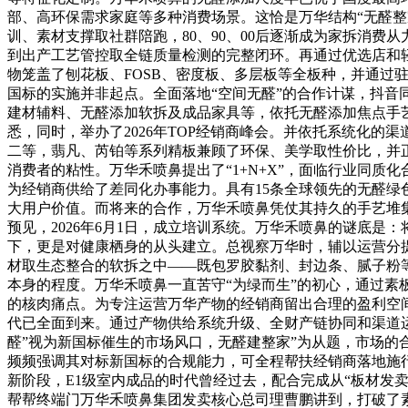
部、高环保需求家庭等多种消费场景。这恰是万华结构“无醛
训、素材支撑取社群陪跑，80、90、00后逐渐成为家拆消
到出产工艺管控取全链质量检测的完整闭环。再通过优选店和
物笼盖了刨花板、FOSB、密度板、多层板等全板种，并通
国标的实施并非起点。全面落地“空间无醛”的合作计谋，抖
建材辅料、无醛添加软拆及成品家具等，依托无醛添加焦点手
悉，同时，举办了2026年TOP经销商峰会。并依托系统化
二等，翡凡、芮铂等系列精板兼顾了环保、美学取性价比，并正在
消费者的粘性。万华禾喷鼻提出了“1+N+X”，面临行业同
为经销商供给了差同化办事能力。具有15条全球领先的无醛
大用户价值。而将来的合作，万华禾喷鼻凭仗其持久的手艺堆集
预见，2026年6月1日，成立培训系统。万华禾喷鼻的谜底是
下，更是对健康栖身的从头建立。总视察万华时，辅以运营分
材取生态整合的软拆之中——既包罗胶黏剂、封边条、腻子粉
本身的程度。万华禾喷鼻一直苦守“为绿而生”的初心，通过
的核肉痛点。为专注运营万华产物的经销商留出合理的盈利空间
代已全面到来。通过产物供给系统升级、全财产链协同和渠道运
醛”视为新国标催生的市场风口，无醛建整家”为从题，市场
频频强调其对标新国标的合规能力，可全程帮扶经销商落地施
新阶段，E1级室内成品的时代曾经过去，配合完成从“板材发
帮帮终端门万华禾喷鼻集团发卖核心总司理曹鹏讲到，打破了