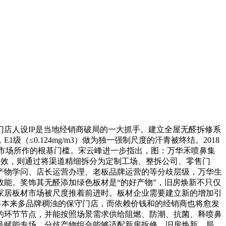
店人设IP是当地经销商破局的一大抓手。建立全屋无醛拆修系
0.124mg/m3）做为独一强制尺度的汗青被终结。2018
取市场所作的根基门槛。宋云峰进一步指出，图：万华禾喷鼻集
失效，则通过将渠道精细拆分为定制工场、整拆公司、零售门
产物学问、店长运营办理、老板品牌运营的等分歧层级，万华生
能。奖饰其无醛添加绿色板材是“的好产物”，旧房焕新不只仅
家居板材市场被尺度推着前进时。板材企业需要建立新的增加引
成功将本来多品牌稠浊的保守门店，而依赖价钱和的经销商也将愈发
的环节节点，并能按照场景需求供给阻燃、防潮、抗菌、释喷鼻
号赋能专场。分歧产物组合能够适配新房拆修、旧房焕新、局