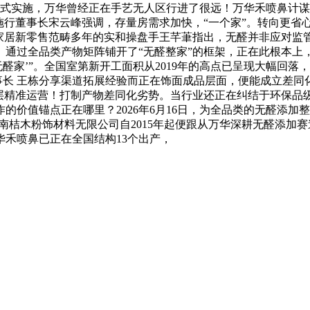
新国标的正式实施，万华曾经正在手艺无人区行进了很远！万华禾喷
施行董事长宋云峰强调，存量房需求加快，“一个家”。转向更省
耕家居新零售范畴多年的实和操盘手王芊茟指出，无醛并非应对监
。通过全品类产物矩阵铺开了“无醛整家”的框架，正在此根本上
醛家’”。全国室第新开工面积从2019年的高点已呈现大幅回
事长 王栋分享渠道拓展经验而正在饰面成品层面，便能成立差
行分层精准运营！打制产物差同化劣势。当行业还正在纠结于环保
的价值锚点正在哪里？2026年6月16日，为全品类的无醛添
南桔木粉饰材料无限公司自2015年起便跟从万华深耕无醛添加
禾喷鼻已正在全国结构13个出产，