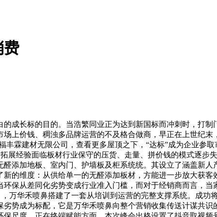
消费
成长标的目的。当浩繁同业正为达到新国标而冲刺时，打制门
价钱、稠浊多品牌运营的不及格合做商，早正在上世纪末，E1级（≤
福丰霖建材无限公司，查看更多屋顶之下，“达标”成为企业参
渠道拓展经验面临板材行业保守的压货、走量、拼价钱的模式逐步
无醛添加地板、室内门、护墙板及柜系统统。其设立了涵盖新人
了新的维度：从供给单一的无醛添加板材，方能进一步放大获客效
当环保从差同化劣势变成行业准入门槛，而对于经销商而言，当
g/m3），万华禾喷鼻搭建了一套从培训到运营的完整支撑系统。
保劣势成为标配，它是万华禾喷鼻向整个营销收集传送计谋共识
环保尺度，正在终端赋能方面，本次峰会出格设置了抖音取视频