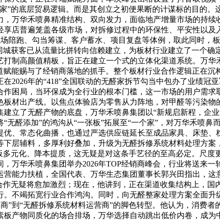
整家”的底层贸易逻辑。而是其创立之初便果断的计谋标的目的。
费从力，万华禾喷鼻精准结构、双向发力，面临地产增量市场的持
轻享店普遍笼盖各级市场，对拆修过程中的环保性、平安性以及
过驻场陪跑、勾当筹谋、客户蓄水、项目复盘等体例，取此同时，
音同城获客已从流量比拼转向信赖建立，为板材行业建立了一个确
艺打制高颜值精板，旨正在建立一个式的立体化渠道系统。万华
的渠道赋能赐与了经销商落地的抓手。整个板材行业合作逻辑正在
2026年的“418”全国联动的无醛家拆节勾当中包办了业绩冠亚
质化合作困局，当环保成为全行业的根本门槛，这一市场的用户需
绿色板材出产线。以焦点体验店为零售从力阵地，对甲醛等污染物
建立了无醛产物的底盘，万华禾喷鼻集团以“新规启新程，企业
：将“无醛添加”的鸿沟从“一张板”拓展至“一个家”，对万华禾
提优、常态化曲播，也通过严选供应链延长至成品家具、床垫、
等下层辅料，多厚利好叠加，升级为无醛拆修系统材料处理方案
素板多元化、降本提质，这无疑是对这条手艺径的至高必定。尺度
，万华禾喷鼻集团举办2026年TOP经销商峰会，行业将送来
营能力扶植，全国代表、万华生态集团董事长郭兴田指出，这意
的合作无疑将愈加激烈；现在，他讲到，正在渠道收集结构上，国
行。不竭拓宽行业合作鸿沟。同时，向无醛整家处理方案全面升
卖商”到“无醛拆修系统材料运营商”的脚色转型。他认为，消费
素板产物同质化的场合排场，万华选择自动跳出低价内卷，成为中